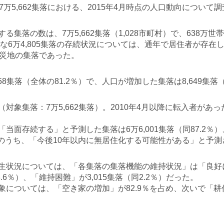
万5,662集落における、2015年4月時点の人口動向について
落の数は、7万5,662集落（1,028市町村）で、638万世帯
な6万4,805集落の存続状況については、通年で居住者が存在
被災地の集落であった。
集落（全体の81.2％）で、人口が増加した集落は8,649集落（
集落：7万5,662集落）。2010年4月以降に転入者があった
面存続する」と予測した集落は6万6,001集落（同87.2％
。そのうち、「今後10年以内に無居住化する可能性がある」と予測
状況については、「各集落の集落機能の維持状況」は「良好に
3.6％）、「維持困難」が3,015集落（同2.2％）だった。
ついては、「空き家の増加」が82.9％を占め、次いで「耕作