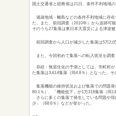
国土交通省と総務省は21日、条件不利地域の7
過疎地域・離島などの条件不利地域に存在する集
た。また、前回調査（2010年）から追跡可能
そのうち27集落は東日本大震災による津波
前回調査から人口が減少した集落は5万2,058
また、今回初めて集落への転入状況を調査（対象
存続・無居住化の予測としては、市町村が「当
た集落は3,614集落（同4.8％）となった
集落機能の維持状況および集落での問題発生
80.1％）、「機能低下」が1万318集落（同1
さらに多くの集落で発生している問題や現象に
少」（68.6％）などが挙がった。