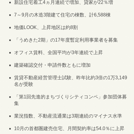
新設住宅着工4ヵ月連続で増加、貸家が22％増
7～9月の木造3階建て住宅の棟数、計6,588棟
地価LOOK、上昇地区は約8割
「うめきた2期」の17年度暫定利用事業者を募集
オフィス賃料、全国平均が3年連続で上昇
建築確認交付・申請件数ともに増加
賃貸不動産経営管理士試験、昨年比約3倍の1万3,149
名が受験
「第1回先進的まちづくりシティコンペ」参加団体募
集
業況指数、不動産流通業は3期連続のマイナス水準
10月の首都圏建売住宅、月間契約率は54.0％に上昇