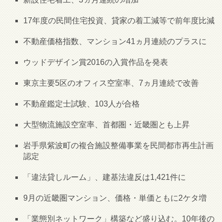
17年度の民間住宅投資、貸家の着工減等で前年度比減
不動産価格指数、マンション41ヵ月連続のプラスに
ウッドデザイン賞2016の入賞作品を発表
東京主要5区のオフィス空室率、7ヵ月連続で改善
不動産鑑定士試験、103人が合格
大型物流施設空室率、首都圏・近畿圏とも上昇
岩手県紫波町の複合施設整備事業を民間都市再生計画
認定
「違法貸しルーム」、建基法違反は1,421件に
9月の近畿圏マンション、価格・単価ともに2ケタ増
「業態別ネットワーク」構築など盛り込む。10年後の