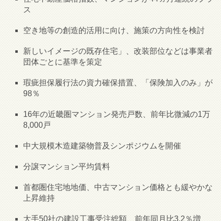
ス
空き地等の創造的活用に向け、施策の方向性を検討
新しいイメージの既存住宅」、改装部位などは事業者
団体ごとに基準を策定
瑕疵担保履行法の資力確保措置、「保険加入のみ」が
98％
16年の近畿圏マンション発売戸数、前年比微減の1万
8,000戸
中大規模木造建築物普及シンポジウムを開催
分譲マンション平均賃料
首都圏住宅地地価、中古マンション価格とも緩やかな
上昇維持
大手50社の建設工事受注総額、前年同月比3.2％増