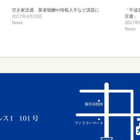
空き家流通、業者報酬や情報入手など課題に
「平成
2017年4月10日
言書」
News
2017
News