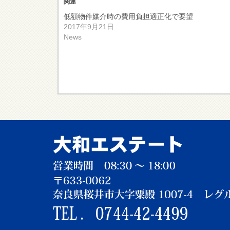
関連
低額物件媒介時の費用負担適正化で要望
2017年9月21日
News