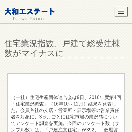
住宅業況指数、戸建て総受注棟
数がマイナスに
（一社）住宅生産団体連合会は9日、2016年度第4回
「住宅業況調査」（16年10～12月）結果を発表し
た。会員各社の支店・営業所・展示場等の営業責任
者を対象に、3ヵ月ごとに住宅市場の業況感につい
てアンケート調査を実施。今回のアンケート数（サ
ンプル数）は、「戸建注文住宅」が392、「低層賃